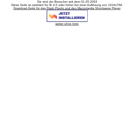
Sie sind der
Besucher seit dem 01.05.2003
Diese Seite ist optimiert für IE 4.0 oder höher bei einer Auflösung von 1024x768.
Download-Seite für das Flash PlugIn und den Macromedia Shockwave Player
weiter ohne Intro