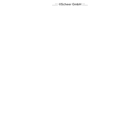
...::: ©Scheer GmbH :::...